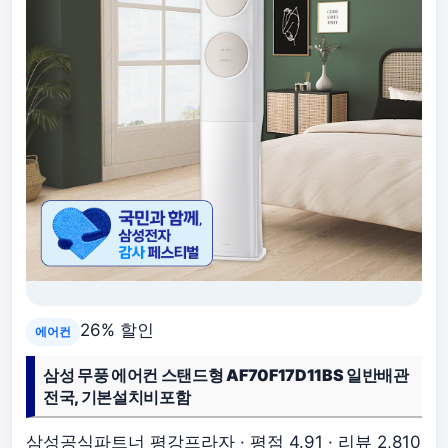
26% 할인
에어컨
삼성 무풍 에어컨 스탠드형 AF70F17D11BS 일반배관
전국, 기본설치비포함
삼성공식파트너 평강프라자 · 평점 4.91 · 리뷰 2,810