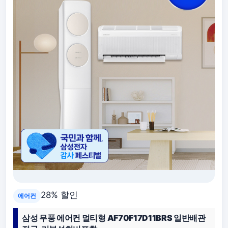
28% 할인
에어컨
삼성 무풍 에어컨 멀티형 AF70F17D11BRS 일반배관