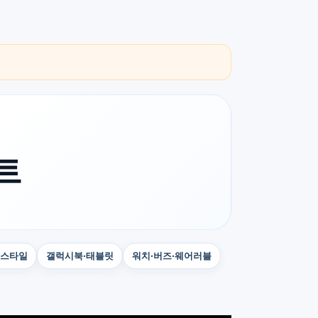
트
빙스타일
갤럭시북·태블릿
워치·버즈·웨어러블