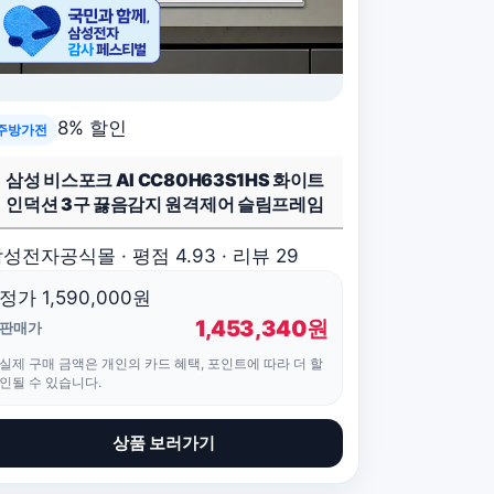
8% 할인
주방가전
삼성 비스포크 AI CC80H63S1HS 화이트
인덕션 3구 끓음감지 원격제어 슬림프레임
성전자공식몰 · 평점 4.93 · 리뷰 29
정가 1,590,000원
1,453,340원
판매가
실제 구매 금액은 개인의 카드 혜택, 포인트에 따라 더 할
인될 수 있습니다.
상품 보러가기