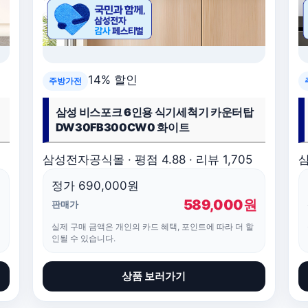
14% 할인
주방가전
삼성 비스포크 6인용 식기세척기 카운터탑
DW30FB300CW0 화이트
삼성전자공식몰 · 평점 4.88 · 리뷰 1,705
삼
정가 690,000원
원
589,000원
판매가
실제 구매 금액은 개인의 카드 혜택, 포인트에 따라 더 할
인될 수 있습니다.
상품 보러가기