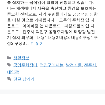
를 설치하는 움직임이 활발히 진행되고 있습니다.
이는 재생에너지 사용을 촉진하고 환경을 보호하는
중요한 전략으로, 지역 주민들에게도 긍정적인 영향
을 미칠 것으로 기대됩니다. 모두의 주차장 앱 다
운로드 아이파킹 앱 다운로드 파킹프렌즈 앱 다
운로드 전주시 덕진구 공영주차장에 태양광 발전
기 설치 의무화 내용1 내용2 내용3 내용4 구성1 구
성2 구성3 …
더 읽기
카
생활정보
테
태
공영주차장에
,
덕진구에서는
,
발전기를
,
전주시
,
고
그
태양광
리
댓글 남기기