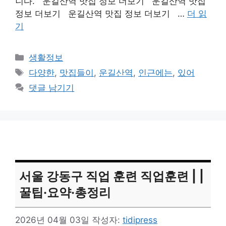
니다. 운길산역 맛집 정보 더보기 운길산역 맛집
정보 더보기 운길산역 맛집 정보 더보기 …
더 읽
기
카
생활정보
테
태
다양한
,
맛집들이
,
운길산역
,
인근에는
,
있어
고
그
댓글 남기기
리
서울 강동구 직업 훈련 직업훈련 | |
꿀팁·요약·총정리
2026년 04월 03일
작성자:
tidipress