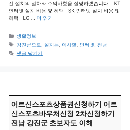
전 설치의 절차와 주의사항을 설명하겠습니다. KT
인터넷 설치 비용 및 혜택 SK 인터넷 설치 비용 및
혜택 LG …
더 읽기
카
생활정보
테
태
강진군으로
,
설치는
,
이사할
,
인터넷
,
전남
고
그
댓글 남기기
리
어르신스포츠상품권신청하기 어르
신스포츠바우처신청 2차신청하기
전남 강진군 초보자도 이해