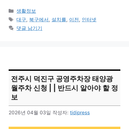
카
생활정보
테
태
대구
,
북구에서
,
설치를
,
이전
,
인터넷
고
그
댓글 남기기
리
전주시 덕진구 공영주차장 태양광
월주차 신청 | | 반드시 알아야 할 정
보
2026년 04월 03일
작성자:
tidipress