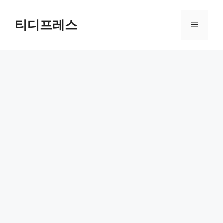
컨
텐
티디프레스
메
츠
로
뉴
건
너
뛰
기