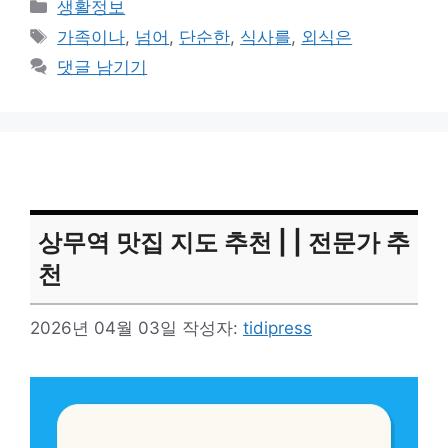
카
생활정보
테
태
가족이나
,
넘어
,
단순한
,
식사를
,
외식은
고
그
댓글 남기기
리
상무역 맛집 지도 추천 | | 전문가 추
천
2026년 04월 03일
작성자:
tidipress