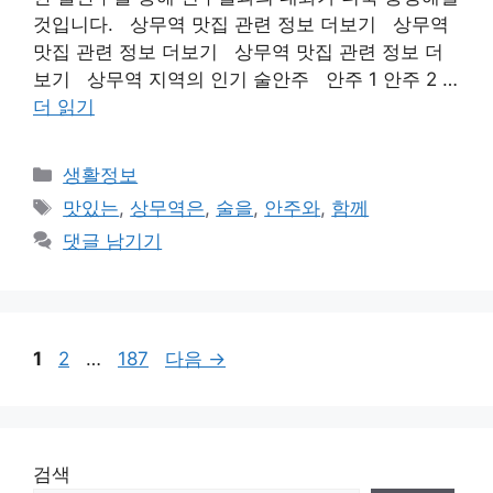
것입니다. 상무역 맛집 관련 정보 더보기 상무역
맛집 관련 정보 더보기 상무역 맛집 관련 정보 더
보기 상무역 지역의 인기 술안주 안주 1 안주 2 …
더 읽기
카
생활정보
테
태
맛있는
,
상무역은
,
술을
,
안주와
,
함께
고
그
댓글 남기기
리
페
페
페
1
2
…
187
다음
→
이
이
이
지
지
지
검색