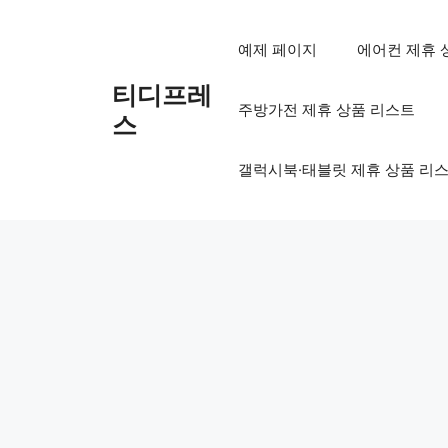
컨
텐
예제 페이지
에어컨 제휴 
츠
로
티디프레
주방가전 제휴 상품 리스트
건
스
너
뛰
갤럭시북·태블릿 제휴 상품 리
기