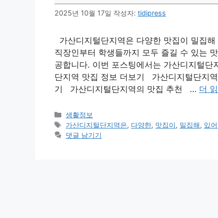
2025년 10월 17일
작성자:
tidipress
가산디지털단지역은 다양한 맛집이 밀집해 있
직장인부터 학생들까지 모두 즐길 수 있는 맛
공합니다. 이번 포스팅에서는 가산디지털단
단지역 맛집 정보 더보기 가산디지털단지역
기 가산디지털단지역의 맛집 추천 …
더 
카
생활정보
테
태
가산디지털단지역은
,
다양한
,
맛집이
,
밀집해
,
있어
고
그
댓글 남기기
리