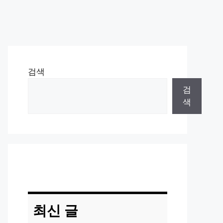
검색
검
색
최신 글