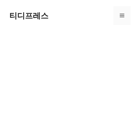
컨
텐
티디프레스
메
츠
로
뉴
건
너
뛰
기