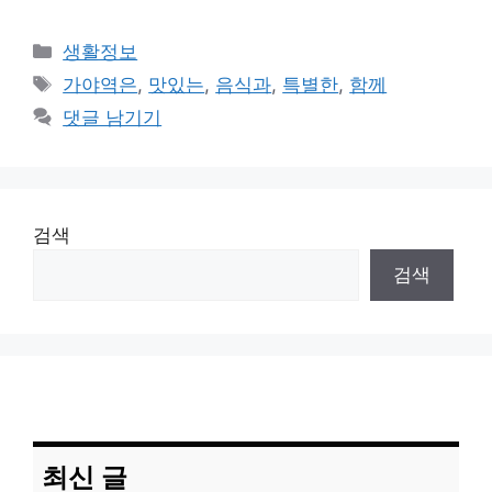
카
생활정보
테
태
가야역은
,
맛있는
,
음식과
,
특별한
,
함께
고
그
댓글 남기기
리
검색
검색
최신 글