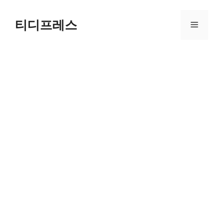
컨
텐
티디프레스
메
츠
로
뉴
건
너
뛰
기