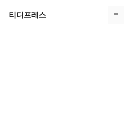
컨
텐
티디프레스
메
츠
로
뉴
건
너
뛰
기