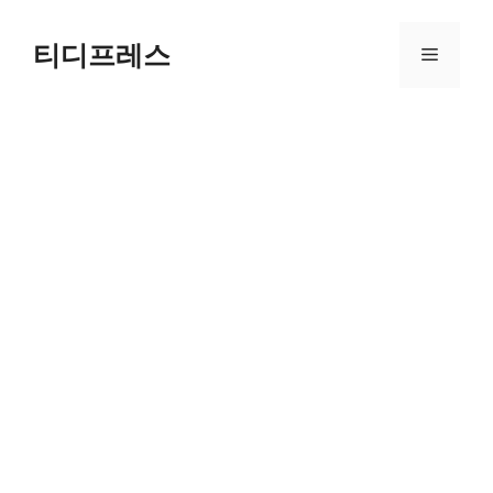
컨
텐
티디프레스
메
츠
로
뉴
건
너
뛰
기