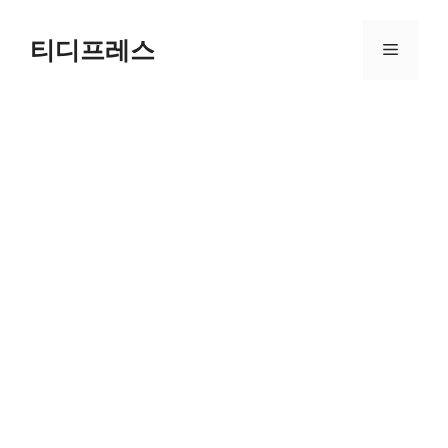
컨
텐
티디프레스
메
츠
로
뉴
건
너
뛰
기