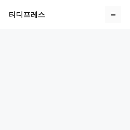
컨
텐
티디프레스
메
츠
로
뉴
건
너
뛰
기