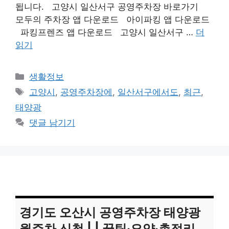
됩니다. 고양시 일산서구 공영주차장 바로가기
모두의 주차장 앱 다운로드 아이파킹 앱 다운로드
파킹프렌즈 앱 다운로드 고양시 일산서구 …
더
읽기
카
생활정보
테
태
고양시
,
공영주차장에
,
일산서구에서도
,
최근
,
고
그
태양광
리
댓글 남기기
경기도 오산시 공영주차장 태양광
월주차 신청 | | 꿀팁·요약·총정리