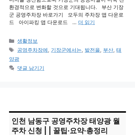
환경적으로 변화할 것으로 기대됩니다. 부산 기장
군 공영주차장 바로가기 모두의 주차장 앱 다운로
드 아이파킹 앱 다운로드 …
더 읽기
카
생활정보
테
태
공영주차장에
,
기장군에서는
,
발전을
,
부산
,
태
고
그
양광
리
댓글 남기기
인천 남동구 공영주차장 태양광 월
주차 신청 | | 꿀팁·요약·총정리