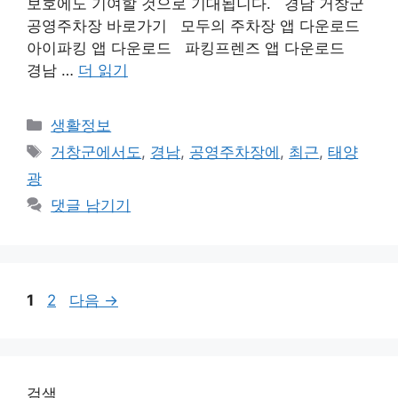
보호에도 기여할 것으로 기대됩니다. 경남 거창군
공영주차장 바로가기 모두의 주차장 앱 다운로드
아이파킹 앱 다운로드 파킹프렌즈 앱 다운로드
경남 …
더 읽기
카
생활정보
테
태
거창군에서도
,
경남
,
공영주차장에
,
최근
,
태양
고
그
광
리
댓글 남기기
페
페
1
2
다음
→
이
이
지
지
검색