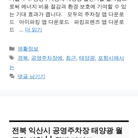
로써 에너지 비용 절감과 환경 보호에 기여할 수 있
는 기대 효과가 큽니다. 모두의 주차장 앱 다운로
드 아이파킹 앱 다운로드 파킹프렌즈 앱 다운로
드 …
더 읽기
카
생활정보
테
태
경북
,
공영주차장에
,
최근
,
태양광
,
포항시에서
고
그
는
리
댓글 남기기
전북 익산시 공영주차장 태양광 월