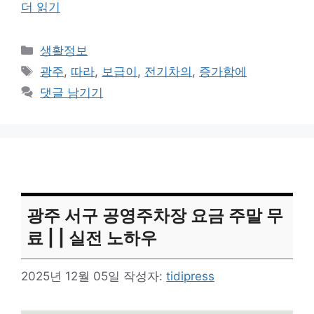
더 읽기
카
생활정보
테
태
광주
,
따라
,
보급이
,
전기차의
,
증가함에
고
그
댓글 남기기
리
광주 서구 공영주차장 요금 주말 무
료 | | 실전 노하우
2025년 12월 05일
작성자:
tidipress