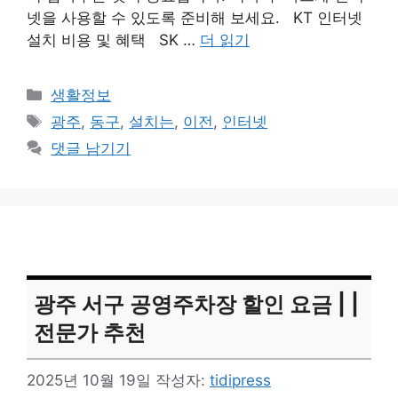
넷을 사용할 수 있도록 준비해 보세요. KT 인터넷
설치 비용 및 혜택 SK …
더 읽기
카
생활정보
테
태
광주
,
동구
,
설치는
,
이전
,
인터넷
고
그
댓글 남기기
리
광주 서구 공영주차장 할인 요금 | |
전문가 추천
2025년 10월 19일
작성자:
tidipress