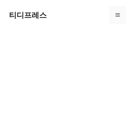
컨
텐
티디프레스
메
츠
로
뉴
건
너
뛰
기