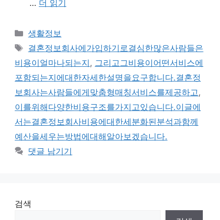
…
더 읽기
카
생활정보
테
태
결혼정보회사에가입하기로결심한많은사람들은
고
그
비용이얼마나되는지
,
그리고그비용이어떤서비스에
리
포함되는지에대한자세한설명을요구합니다.결혼정
보회사는사람들에게맞춤형매칭서비스를제공하고
,
이를위해다양한비용구조를가지고있습니다.이글에
서는결혼정보회사비용에대한세분화된분석과함께
예산을세우는방법에대해알아보겠습니다.
댓글 남기기
검색