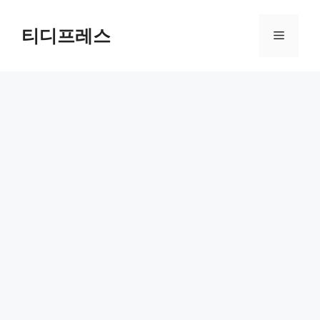
컨
텐
티디프레스
메
츠
로
뉴
건
너
뛰
기