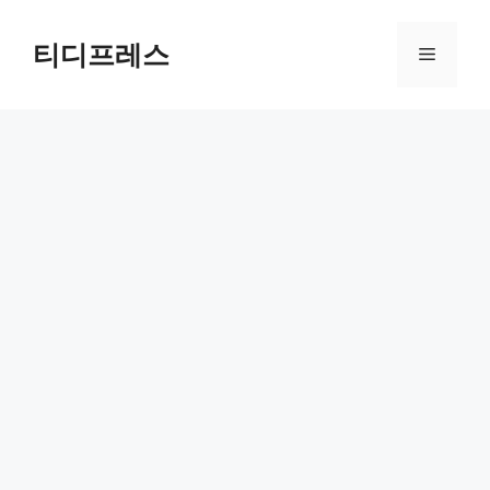
컨
텐
티디프레스
메
츠
로
뉴
건
너
뛰
기