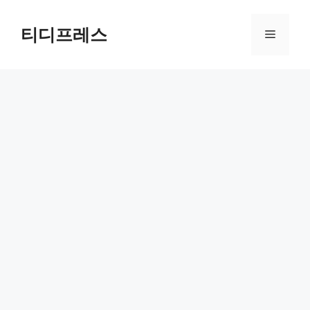
컨
텐
티디프레스
메
츠
로
뉴
건
너
뛰
기