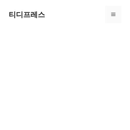
컨
텐
티디프레스
메
츠
로
뉴
건
너
뛰
기