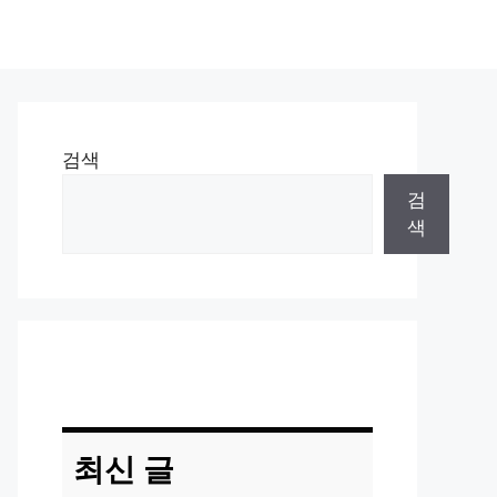
검색
검
색
최신 글