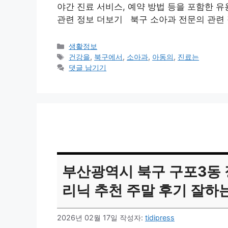
야간 진료 서비스, 예약 방법 등을 포함한 유
관련 정보 더보기 북구 소아과 전문의 관련
카
생활정보
테
태
건강을
,
북구에서
,
소아과
,
아동의
,
진료는
고
그
댓글 남기기
리
부산광역시 북구 구포3동 
리닉 추천 주말 후기 잘하
2026년 02월 17일
작성자:
tidipress