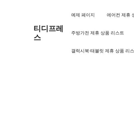
컨
텐
예제 페이지
에어컨 제휴 
츠
로
티디프레
주방가전 제휴 상품 리스트
건
스
너
뛰
갤럭시북·태블릿 제휴 상품 리
기