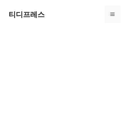
컨
텐
티디프레스
메
츠
로
뉴
건
너
뛰
기