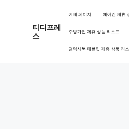
컨
텐
예제 페이지
에어컨 제휴 
츠
로
티디프레
주방가전 제휴 상품 리스트
건
스
너
뛰
갤럭시북·태블릿 제휴 상품 리
기