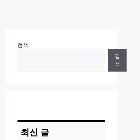
검색
검
색
최신 글