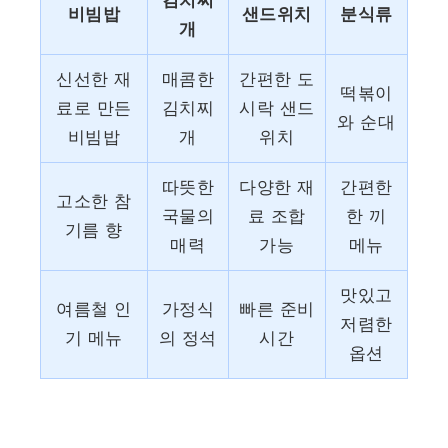
김치찌
비빔밥
샌드위치
분식류
개
신선한 재
매콤한
간편한 도
떡볶이
료로 만든
김치찌
시락 샌드
와 순대
비빔밥
개
위치
따뜻한
다양한 재
간편한
고소한 참
국물의
료 조합
한 끼
기름 향
매력
가능
메뉴
맛있고
여름철 인
가정식
빠른 준비
저렴한
기 메뉴
의 정석
시간
옵션