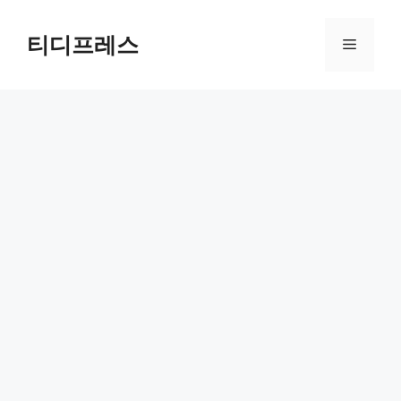
컨
텐
티디프레스
메
츠
로
뉴
건
너
뛰
기