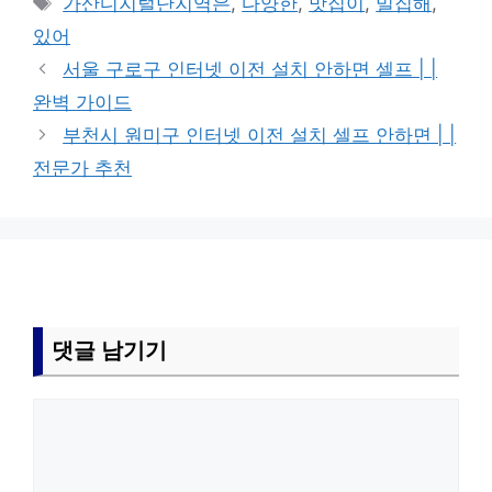
가산디지털단지역은
,
다양한
,
맛집이
,
밀집해
,
고
그
있어
리
서울 구로구 인터넷 이전 설치 안하면 셀프 | |
완벽 가이드
부천시 원미구 인터넷 이전 설치 셀프 안하면 | |
전문가 추천
댓글 남기기
댓
글