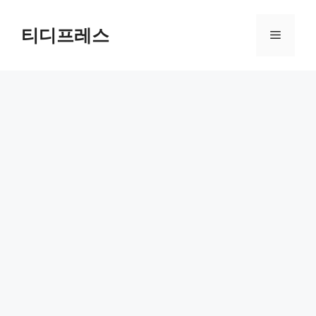
컨
텐
티디프레스
메
츠
로
뉴
건
너
뛰
기