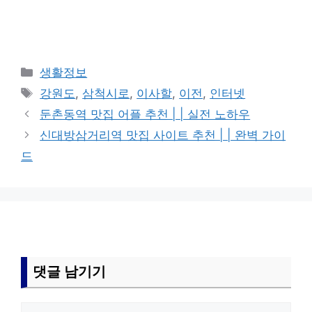
카
생활정보
테
태
강원도
,
삼척시로
,
이사할
,
이전
,
인터넷
고
그
둔촌동역 맛집 어플 추천 | | 실전 노하우
리
신대방삼거리역 맛집 사이트 추천 | | 완벽 가이
드
댓글 남기기
댓