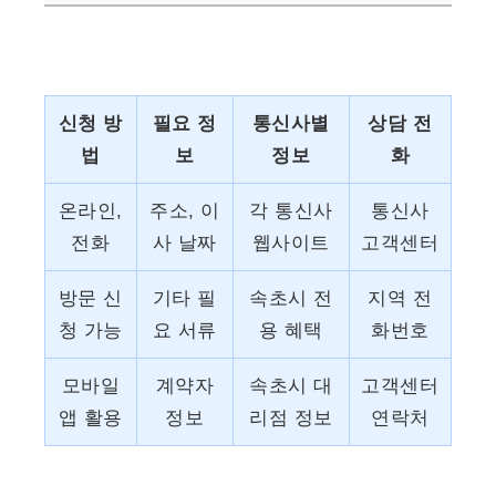
신청 방
필요 정
통신사별
상담 전
법
보
정보
화
온라인,
주소, 이
각 통신사
통신사
전화
사 날짜
웹사이트
고객센터
방문 신
기타 필
속초시 전
지역 전
청 가능
요 서류
용 혜택
화번호
모바일
계약자
속초시 대
고객센터
앱 활용
정보
리점 정보
연락처