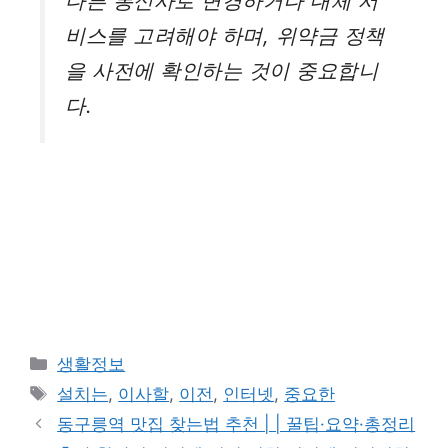
다른 통신사로 변경하거나 대체 서
비스를 고려해야 하며, 위약금 정책
을 사전에 확인하는 것이 중요합니
다.
카
생활정보
테
태
설치는
,
이사할
,
이전
,
인터넷
,
중요한
고
그
동구릉역 맛집 찾는법 추천 | | 꿀팁·요약·총정리
리