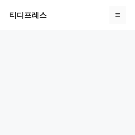
컨
텐
티디프레스
메
츠
로
뉴
건
너
뛰
기