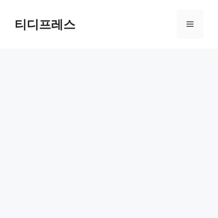
컨
텐
티디프레스
메
츠
로
뉴
건
너
뛰
기