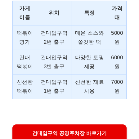
가게
가격
위치
특징
이름
대
떡볶이
건대입구역
매운 소스와
5000
명가
2번 출구
쫄깃한 떡
원
건대
건대입구역
다양한 토핑
6000
떡볶이
3번 출구
제공
원
신선한
건대입구역
신선한 재료
7000
떡볶이
1번 출구
사용
원
건대입구역 공영주차장 바로가기