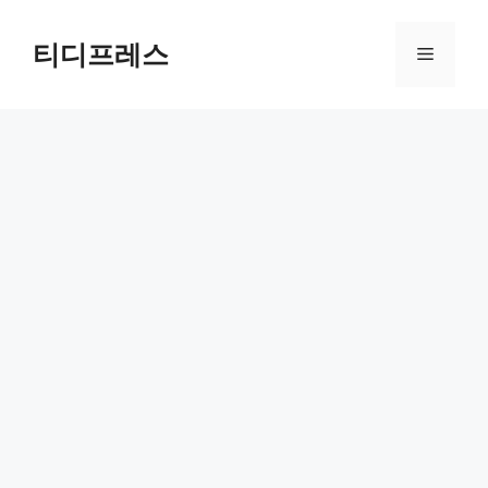
컨
텐
티디프레스
메
츠
로
뉴
건
너
뛰
기