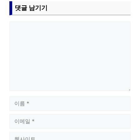
댓글 남기기
댓
글
이
름
이
메
일
웹