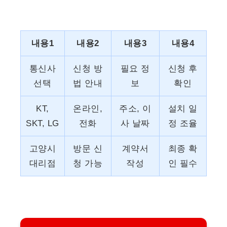
내용1
내용2
내용3
내용4
통신사
신청 방
필요 정
신청 후
선택
법 안내
보
확인
KT,
온라인,
주소, 이
설치 일
SKT, LG
전화
사 날짜
정 조율
고양시
방문 신
계약서
최종 확
대리점
청 가능
작성
인 필수