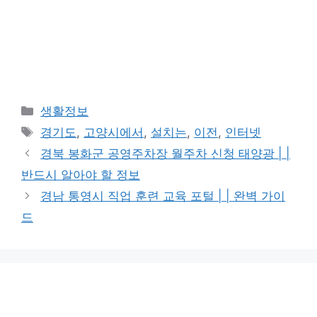
카
생활정보
테
태
경기도
,
고양시에서
,
설치는
,
이전
,
인터넷
고
그
경북 봉화군 공영주차장 월주차 신청 태양광 | |
리
반드시 알아야 할 정보
경남 통영시 직업 훈련 교육 포털 | | 완벽 가이
드