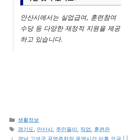
안산시에서는 실업급여, 훈련참여
수당 등 다양한 재정적 지원을 제공
하고 있습니다.
카
생활정보
테
태
경기도
,
안산시
,
주민들이
,
직업
,
훈련은
고
그
경남 고성군 공영주차장 운영시간 이후 요금 | |