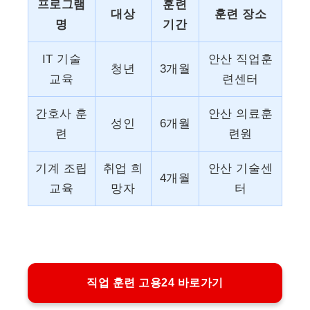
프로그램
훈련
대상
훈련 장소
명
기간
IT 기술
안산 직업훈
청년
3개월
교육
련센터
간호사 훈
안산 의료훈
성인
6개월
련
련원
기계 조립
취업 희
안산 기술센
4개월
교육
망자
터
직업 훈련 고용24 바로가기