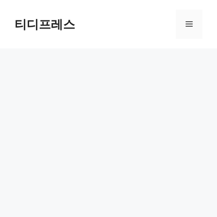
컨
텐
티디프레스
메
츠
로
뉴
건
너
뛰
기