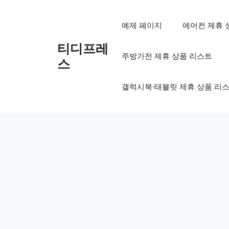
컨
텐
예제 페이지
에어컨 제휴 
츠
로
티디프레
주방가전 제휴 상품 리스트
건
스
너
뛰
갤럭시북·태블릿 제휴 상품 리
기