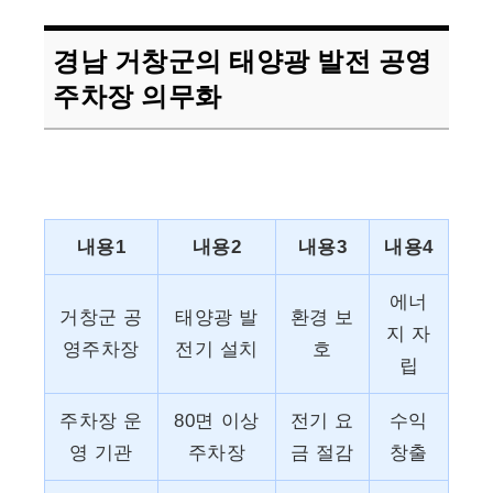
경남 거창군의 태양광 발전 공영
주차장 의무화
내용1
내용2
내용3
내용4
에너
거창군 공
태양광 발
환경 보
지 자
영주차장
전기 설치
호
립
주차장 운
80면 이상
전기 요
수익
영 기관
주차장
금 절감
창출