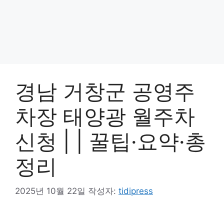
경남 거창군 공영주
차장 태양광 월주차
신청 | | 꿀팁·요약·총
정리
2025년 10월 22일
작성자:
tidipress