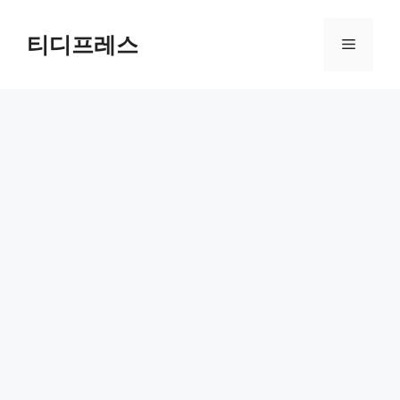
컨
텐
티디프레스
메
츠
로
뉴
건
너
뛰
기