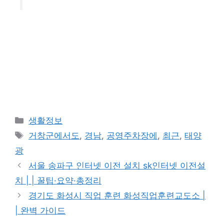
카
생활정보
테
태
거창군에서도
,
경남
,
공영주차장에
,
최근
,
태양
고
그
광
리
서울 송파구 인터넷 이전 설치 sk인터넷 이전설
치 | | 꿀팁·요약·총정리
경기도 화성시 직업 훈련 화성직업훈련교도소 |
| 완벽 가이드