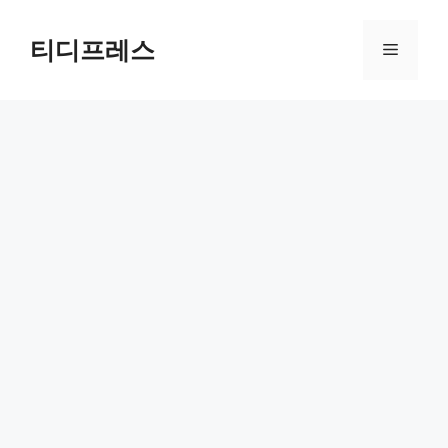
컨
텐
티디프레스
메
츠
로
뉴
건
너
뛰
기