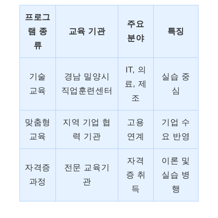
프로그
주요
램 종
교육 기관
특징
분야
류
IT, 의
기술
경남 밀양시
실습 중
료, 제
교육
직업훈련센터
심
조
맞춤형
지역 기업 협
고용
기업 수
교육
력 기관
연계
요 반영
자격
이론 및
자격증
전문 교육기
증 취
실습 병
과정
관
득
행