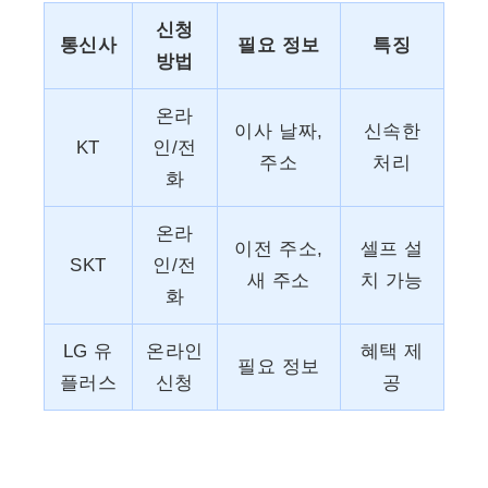
신청
통신사
필요 정보
특징
방법
온라
이사 날짜,
신속한
KT
인/전
주소
처리
화
온라
이전 주소,
셀프 설
SKT
인/전
새 주소
치 가능
화
LG 유
온라인
혜택 제
필요 정보
플러스
신청
공