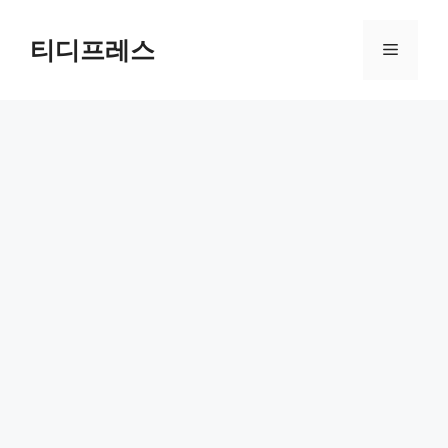
컨
텐
티디프레스
메
츠
로
뉴
건
너
뛰
기