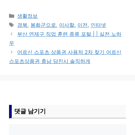
카
생활정보
테
태
경북
,
봉화군으로
,
이사할
,
이전
,
인터넷
고
그
부산 연제구 직업 훈련 종류 포털 | | 실전 노하
리
우
어르신 스포츠 상품권 사용처 2차 찾기 어르신
스포츠상품권 충남 당진시 솔직하게
댓글 남기기
댓