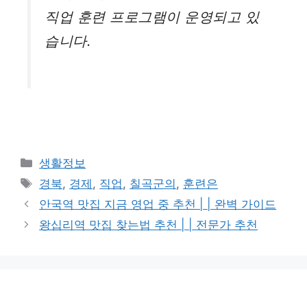
직업 훈련 프로그램이 운영되고 있
습니다.
카
생활정보
테
태
경북
,
경제
,
직업
,
칠곡군의
,
훈련은
고
그
안국역 맛집 지금 영업 중 추천 | | 완벽 가이드
리
왕십리역 맛집 찾는법 추천 | | 전문가 추천