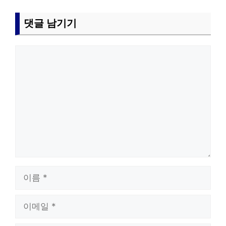
댓글 남기기
댓
글
이
름
이
메
일