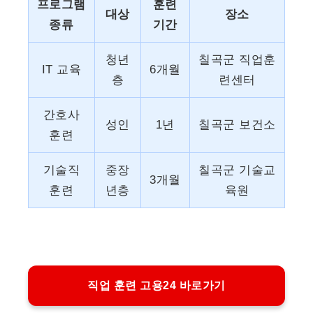
프로그램
훈련
대상
장소
종류
기간
청년
칠곡군 직업훈
IT 교육
6개월
층
련센터
간호사
성인
1년
칠곡군 보건소
훈련
기술직
중장
칠곡군 기술교
3개월
훈련
년층
육원
직업 훈련 고용24 바로가기