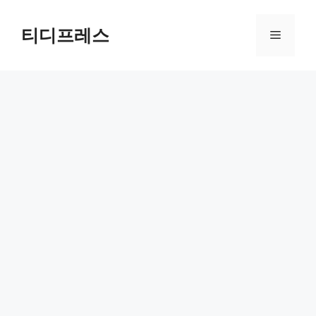
컨
텐
티디프레스
메
츠
로
뉴
건
너
뛰
기