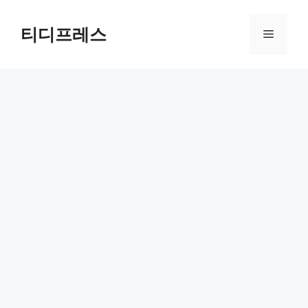
컨
텐
티디프레스
메
츠
로
뉴
건
너
뛰
기