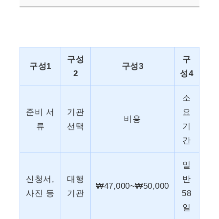
구성
구
구성1
구성3
2
성4
소
준비 서
기관
요
비용
류
선택
기
간
일
신청서,
대행
반
₩47,000~₩50,000
사진 등
기관
58
일