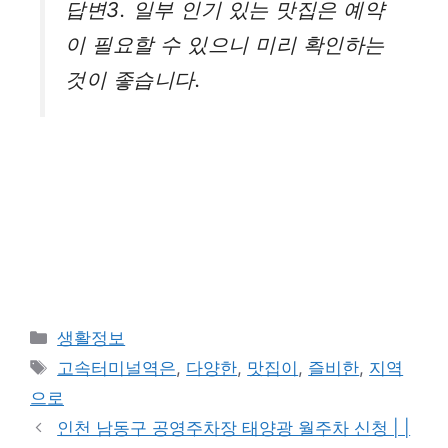
답변3. 일부 인기 있는 맛집은 예약
이 필요할 수 있으니 미리 확인하는
것이 좋습니다.
카
생활정보
테
태
고속터미널역은
,
다양한
,
맛집이
,
즐비한
,
지역
고
그
으로
리
인천 남동구 공영주차장 태양광 월주차 신청 | |