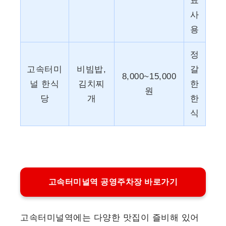
료
사
용
정
고속터미
비빔밥,
갈
8,000~15,000
널 한식
김치찌
한
원
당
개
한
식
고속터미널역 공영주차장 바로가기
고속터미널역에는 다양한 맛집이 즐비해 있어