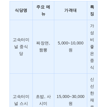
주요 메
특
식당명
가격대
뉴
징
가
성
고속터미
비
짜장면,
5,000~10,000
널 중식
좋
짬뽕
원
당
은
중
식
신
선
한
고속터미
초밥, 사
15,000~30,000
재
널 스시
시미
원