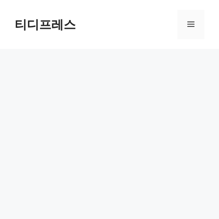
컨
텐
티디프레스
메
츠
로
뉴
건
너
뛰
기