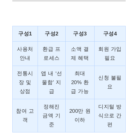
구성1
구성2
구성3
구성4
사용처
환급 프
소액 결
회원 가입
안내
로세스
제 혜택
필요
전통시
앱 내 ‘선
최대
신청 불필
장 및
물함’ 지
20% 환
요
상점
급
급 가능
정해진
디지털 방
참여 고
200만 원
금액 기
식으로 간
객
이하
준
편