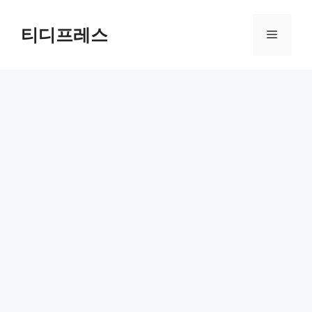
컨
텐
티디프레스
메
츠
로
뉴
건
너
뛰
기