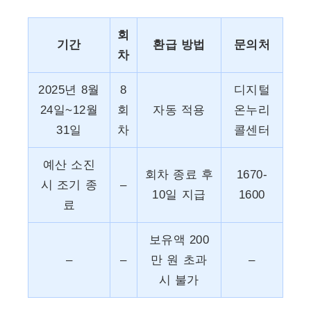
회
기간
환급 방법
문의처
차
2025년 8월
8
디지털
24일~12월
회
자동 적용
온누리
31일
차
콜센터
예산 소진
회차 종료 후
1670-
시 조기 종
–
10일 지급
1600
료
보유액 200
–
–
만 원 초과
–
시 불가