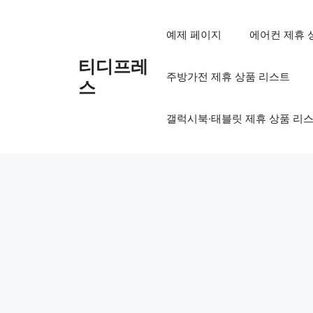
컨
텐
예제 페이지
에어컨 제휴 
츠
로
티디프레
주방가전 제휴 상품 리스트
건
스
너
뛰
갤럭시북·태블릿 제휴 상품 리
기