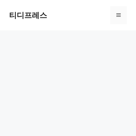
컨
텐
티디프레스
메
츠
로
뉴
건
너
뛰
기