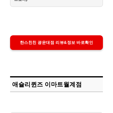
한스친친 광운대점 리뷰&정보 바로확인
애슐리퀸즈 이마트월계점