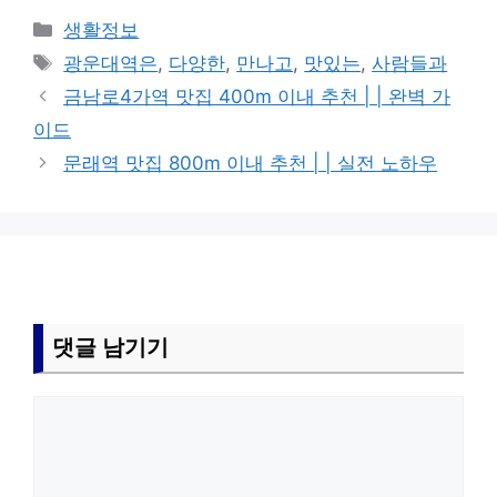
카
생활정보
테
태
광운대역은
,
다양한
,
만나고
,
맛있는
,
사람들과
고
그
금남로4가역 맛집 400m 이내 추천 | | 완벽 가
리
이드
문래역 맛집 800m 이내 추천 | | 실전 노하우
댓글 남기기
댓
글