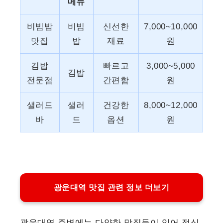
메뉴
비빔밥
비빔
신선한
7,000~10,000
맛집
밥
재료
원
김밥
빠르고
3,000~5,000
김밥
전문점
간편함
원
샐러드
샐러
건강한
8,000~12,000
바
드
옵션
원
광운대역 맛집 관련 정보 더보기
광운대역 주변에는 다양한 맛집들이 있어 점심