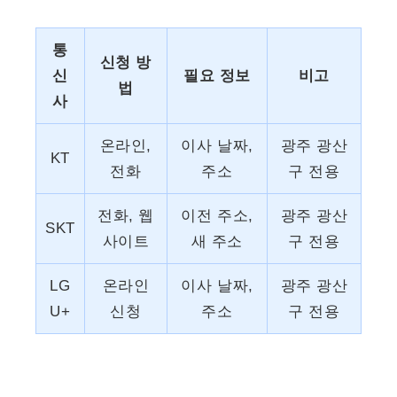
통
신청 방
신
필요 정보
비고
법
사
온라인,
이사 날짜,
광주 광산
KT
전화
주소
구 전용
전화, 웹
이전 주소,
광주 광산
SKT
사이트
새 주소
구 전용
LG
온라인
이사 날짜,
광주 광산
U+
신청
주소
구 전용