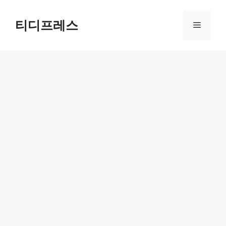
컨
텐
티디프레스
메
츠
로
뉴
건
너
뛰
기