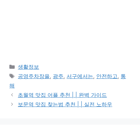
카
생활정보
테
태
공영주차장을
,
광주
,
서구에서는
,
안전하고
,
통
고
그
해
리
초월역 맛집 어플 추천 | | 완벽 가이드
보문역 맛집 찾는법 추천 | | 실전 노하우