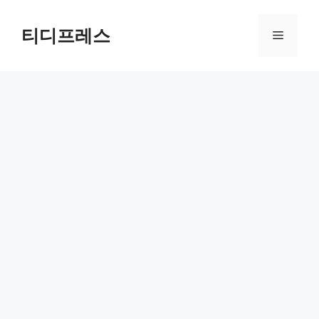
컨
텐
티디프레스
메
츠
로
뉴
건
너
뛰
기