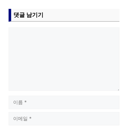
댓글 남기기
댓
글
이
름
이
메