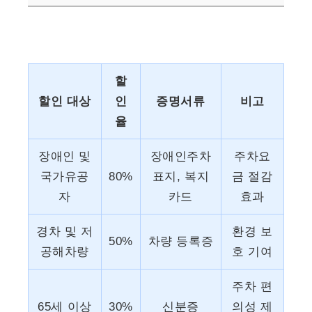
할
할인 대상
인
증명서류
비고
율
장애인 및
장애인주차
주차요
국가유공
80%
표지, 복지
금 절감
자
카드
효과
경차 및 저
환경 보
50%
차량 등록증
공해차량
호 기여
주차 편
65세 이상
30%
신분증
의성 제