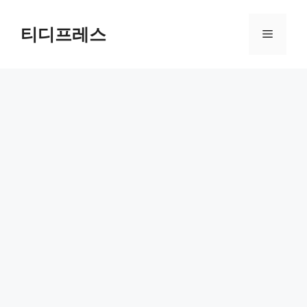
컨
텐
티디프레스
메
츠
로
뉴
건
너
뛰
기