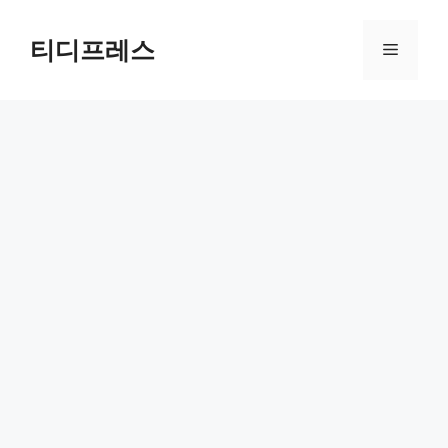
컨
텐
티디프레스
메
츠
로
뉴
건
너
뛰
기