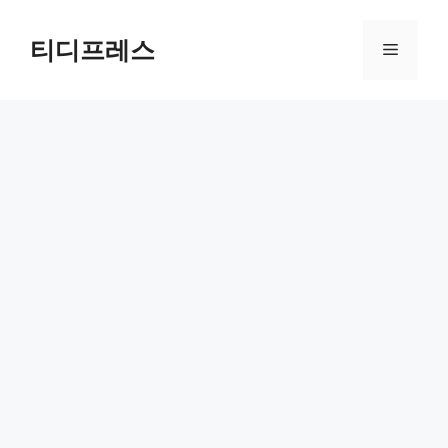
컨
텐
티디프레스
메
츠
로
뉴
건
너
뛰
기