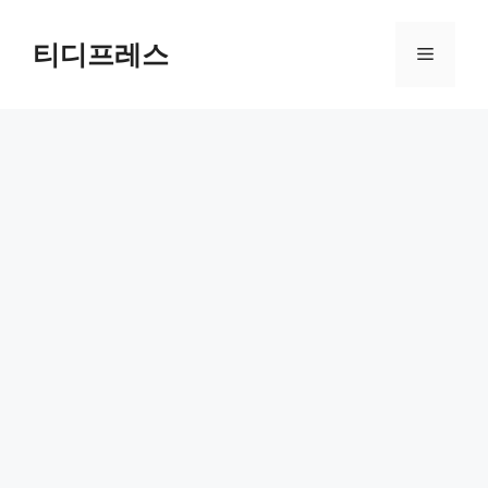
컨
텐
티디프레스
메
츠
로
뉴
건
너
뛰
기