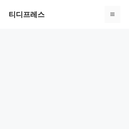
컨
텐
티디프레스
메
츠
로
뉴
건
너
뛰
기