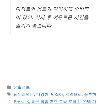
디저트와 음료가 다양하게 준비되
어 있어, 식사 후 여유로운 시간을
즐기기 좋습니다.
카
생활정보
테
태
남위례역은
,
다양한
,
맛집이
,
지역으로
,
풍부한
고
그
안산시 상록구 직업 훈련 교육 포털 | | 완벽 가
리