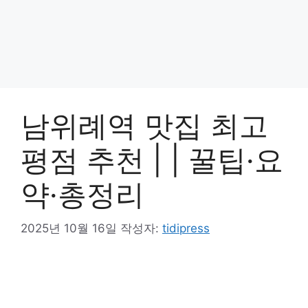
남위례역 맛집 최고
평점 추천 | | 꿀팁·요
약·총정리
2025년 10월 16일
작성자:
tidipress