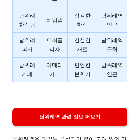
뉴
남위례
정갈한
남위례역
비빔밥
한식당
한식
인근
남위례
트러플
신선한
남위례역
피자
피자
재료
근처
남위례
아메리
편안한
남위례역
카페
카노
분위기
인근
남위례역 관련 정보 더보기
남위례역은 맛있는 음식점이 많이 모여 있어 미