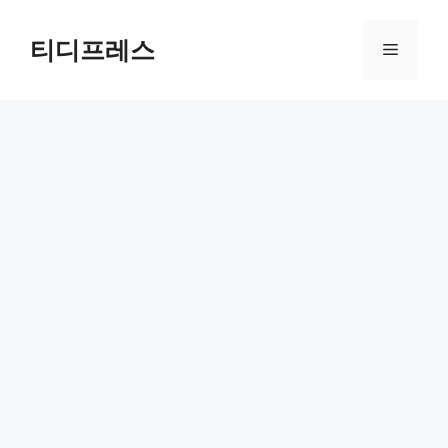
컨
텐
티디프레스
메
츠
로
뉴
건
너
뛰
기