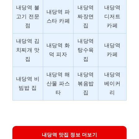
내당역 불
내당역
내당역
내당역 파
고기 전문
짜장면
디저트
스타 카페
점
집
카페
내당역 김
내당역
내당역 화
내당역
치찌개 맛
탕수육
덕 피자
카페
집
집
내당역 해
내당역
내당역
내당역 비
산물 파스
볶음밥
베이커
빔밥 집
타
집
리
내당역 맛집 정보 더보기