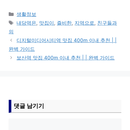
카
생활정보
테
태
내당역은
,
맛집이
,
즐비한
,
지역으로
,
친구들과
고
그
의
리
디지털미디어시티역 맛집 400m 이내 추천 | |
완벽 가이드
보산역 맛집 400m 이내 추천 | | 완벽 가이드
댓글 남기기
댓
글