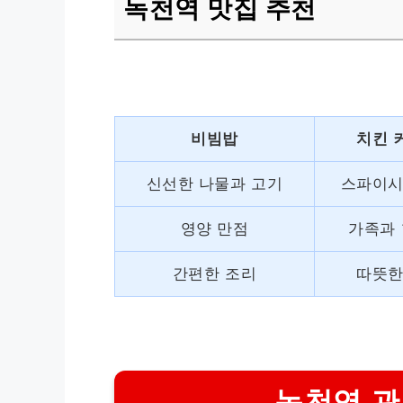
녹천역 맛집 추천
비빔밥
치킨 
신선한 나물과 고기
스파이시
영양 만점
가족과
간편한 조리
따뜻한
녹천역 관