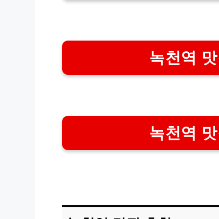
녹천역 맛
녹천역 맛