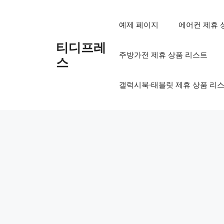
컨
텐
예제 페이지
에어컨 제휴 
츠
로
티디프레
주방가전 제휴 상품 리스트
건
스
너
뛰
갤럭시북·태블릿 제휴 상품 리
기