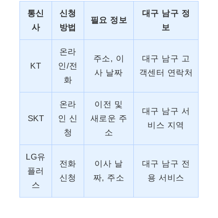
통신
신청
대구 남구 정
필요 정보
사
방법
보
온라
주소, 이
대구 남구 고
KT
인/전
사 날짜
객센터 연락처
화
온라
이전 및
대구 남구 서
SKT
인 신
새로운 주
비스 지역
청
소
LG유
전화
이사 날
대구 남구 전
플러
신청
짜, 주소
용 서비스
스