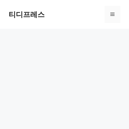
컨
텐
티디프레스
메
츠
로
뉴
건
너
뛰
기