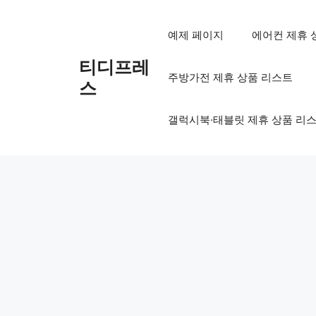
컨
텐
예제 페이지
에어컨 제휴 
츠
로
티디프레
주방가전 제휴 상품 리스트
건
스
너
뛰
갤럭시북·태블릿 제휴 상품 리
기