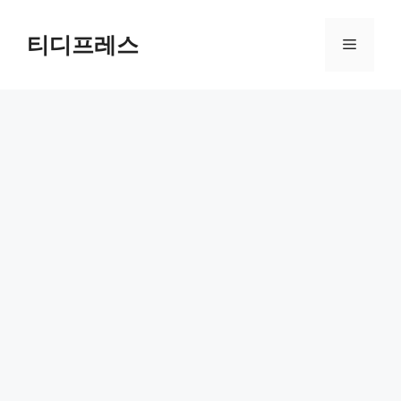
컨
텐
티디프레스
메
츠
로
뉴
건
너
뛰
기