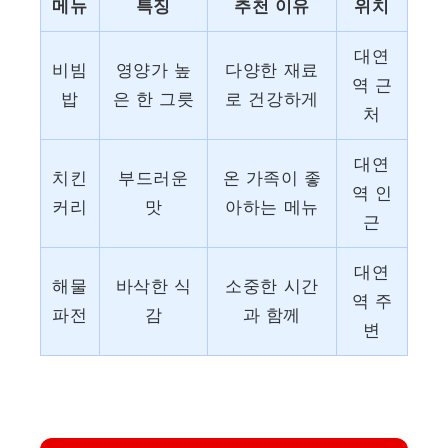
메뉴
특징
추천 이유
위치
대연
비빔
영양가 높
다양한 재료
역 근
밥
은 한 그릇
로 건강하게
처
대연
치킨
부드러운
온 가족이 좋
역 인
커리
맛
아하는 메뉴
근
대연
해물
바삭한 식
소중한 시간
역 주
파전
감
과 함께
변