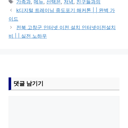
태
가족과
,
메뉴
,
선택은
,
저녁
,
친구들과의
고
그
k디지털 트레이닝 중도포기 해커톤 | | 완벽 가
리
이드
전북 고창군 인터넷 이전 설치 인터넷이전설치
비 | | 실전 노하우
댓글 남기기
댓
글