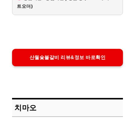
트오더)
산월숯불갈비 리뷰&정보 바로확인
치마오