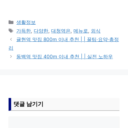
카
생활정보
테
태
가득한
,
다양한
,
대청역은
,
메뉴로
,
외식
고
그
귤현역 맛집 800m 이내 추천 | | 꿀팁·요약·총정
리
리
동백역 맛집 400m 이내 추천 | | 실전 노하우
댓글 남기기
댓
글