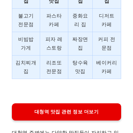
집
맛집
집
집
불고기
파스타
중화요
디저트
전문점
카페
리 집
카페
비빔밥
피자 레
짜장면
커피 전
가게
스토랑
집
문점
김치찌개
리조또
탕수육
베이커리
집
전문점
맛집
카페
대청역 맛집 관련 정보 더보기
대청역 주변에는 다양한 맛집들이 자리하고 있