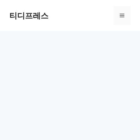
컨
텐
티디프레스
메
츠
로
뉴
건
너
뛰
기