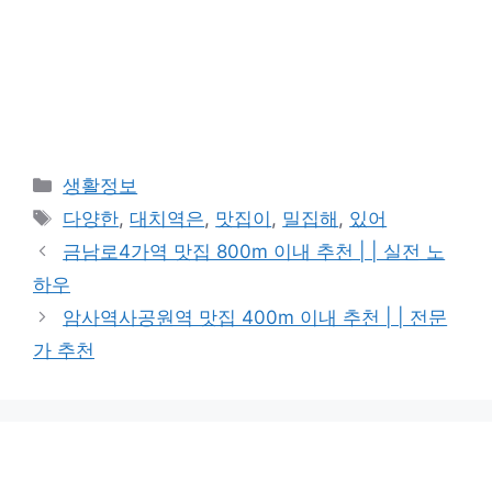
카
생활정보
테
태
다양한
,
대치역은
,
맛집이
,
밀집해
,
있어
고
그
금남로4가역 맛집 800m 이내 추천 | | 실전 노
리
하우
암사역사공원역 맛집 400m 이내 추천 | | 전문
가 추천