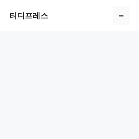
컨
텐
티디프레스
메
츠
로
뉴
건
너
뛰
기