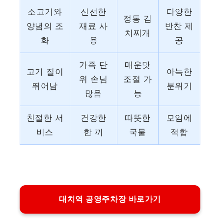
소고기와
신선한
다양한
정통 김
양념의 조
재료 사
반찬 제
치찌개
화
용
공
가족 단
매운맛
고기 질이
아늑한
위 손님
조절 가
뛰어남
분위기
많음
능
친절한 서
건강한
따뜻한
모임에
비스
한 끼
국물
적합
대치역 공영주차장 바로가기