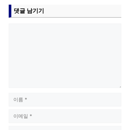
댓글 남기기
댓
글
이
름
이
메
일
웹