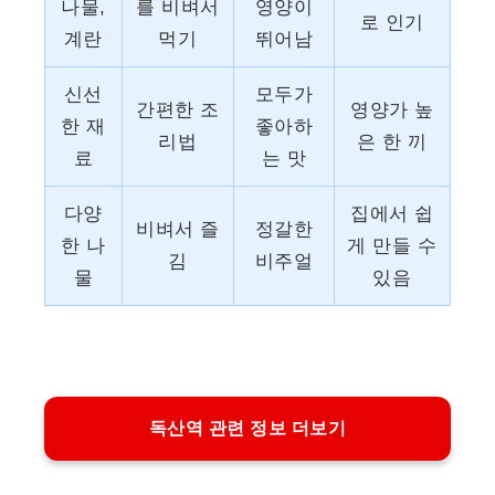
나물,
를 비벼서
영양이
로 인기
계란
먹기
뛰어남
신선
모두가
간편한 조
영양가 높
한 재
좋아하
리법
은 한 끼
료
는 맛
다양
집에서 쉽
비벼서 즐
정갈한
한 나
게 만들 수
김
비주얼
물
있음
독산역 관련 정보 더보기