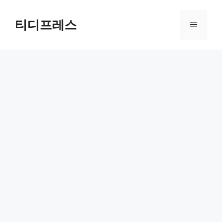
컨
텐
티디프레스
메
츠
로
뉴
건
너
뛰
기