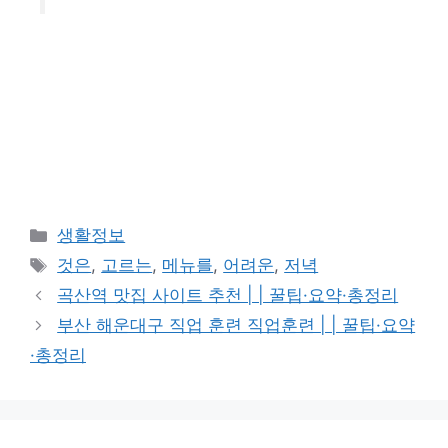
카
생활정보
테
태
것은
,
고르는
,
메뉴를
,
어려운
,
저녁
고
그
곡산역 맛집 사이트 추천 | | 꿀팁·요약·총정리
리
부산 해운대구 직업 훈련 직업훈련 | | 꿀팁·요약
·총정리