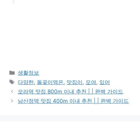
카
생활정보
테
태
다양한
,
돌곶이역은
,
맛집이
,
모여
,
있어
고
그
모라역 맛집 800m 이내 추천 | | 완벽 가이드
리
남산정역 맛집 400m 이내 추천 | | 완벽 가이드