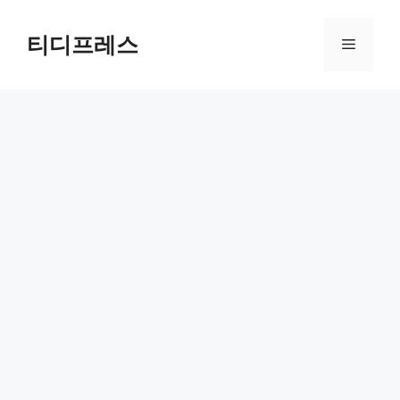
컨
텐
티디프레스
메
츠
로
뉴
건
너
뛰
기