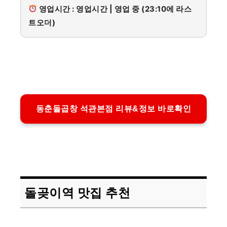
영업시간 : 영업시간 | 영업 중 (23:10에 라스
트오더)
동춘돌곱창 석관본점 리뷰&정보 바로확인
돌곶이역 맛집 추천