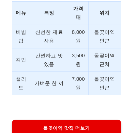
가격
메뉴
특징
위치
대
비빔
신선한 재료
8,000
돌곶이역
밥
사용
원
인근
간편하고 맛
3,500
돌곶이역
김밥
있음
원
근처
샐러
7,000
돌곶이역
가벼운 한 끼
드
원
인근
돌곶이역 맛집 더보기