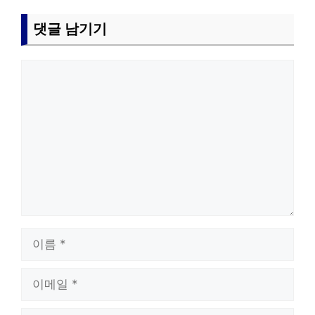
댓글 남기기
댓
글
이
름
이
메
일